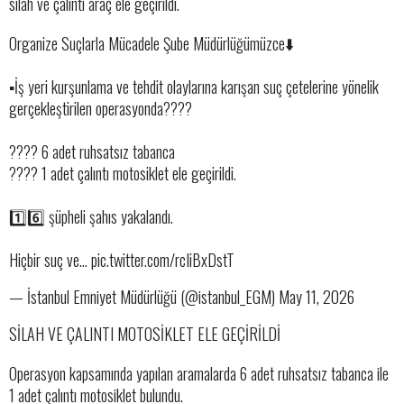
silah ve çalıntı araç ele geçirildi.
Organize Suçlarla Mücadele Şube Müdürlüğümüzce⬇️
▪️İş yeri kurşunlama ve tehdit olaylarına karışan suç çetelerine yönelik
gerçekleştirilen operasyonda????
???? 6 adet ruhsatsız tabanca
???? 1 adet çalıntı motosiklet ele geçirildi.
1️⃣6️⃣ şüpheli şahıs yakalandı.
Hiçbir suç ve… pic.twitter.com/rcIiBxDstT
— İstanbul Emniyet Müdürlüğü (@istanbul_EGM) May 11, 2026
SİLAH VE ÇALINTI MOTOSİKLET ELE GEÇİRİLDİ
Operasyon kapsamında yapılan aramalarda 6 adet ruhsatsız tabanca ile
1 adet çalıntı motosiklet bulundu.