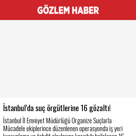
İstanbul’da suç örgütlerine 16 gözaltı!
İstanbul İl Emniyet Müdürlüğü Organize Suçlarla
Mücadele ekiplerince düzenlenen operasyonda iş yeri