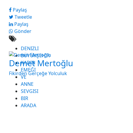
Paylaş
Tweetle
Paylaş
Gönder
DENIZLI
BÜYÜKŞEHIR
Demet Mertoğlu
KADIN
EMEĞI
Fikirden Gerçeğe Yolculuk
VE
ANNE
SEVGISI
BIR
ARADA