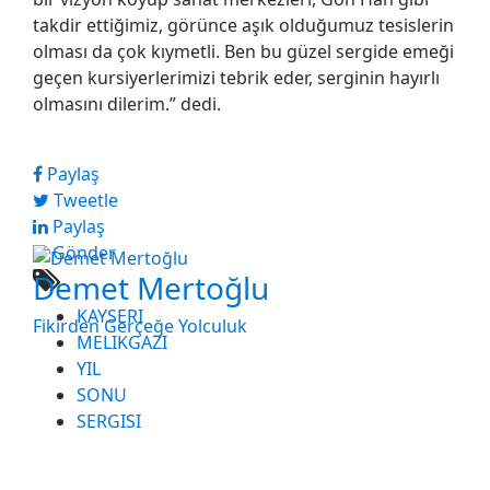
takdir ettiğimiz, görünce aşık olduğumuz tesislerin
olması da çok kıymetli. Ben bu güzel sergide emeği
geçen kursiyerlerimizi tebrik eder, serginin hayırlı
olmasını dilerim.” dedi.
Paylaş
Tweetle
Paylaş
Gönder
Demet Mertoğlu
KAYSERI
Fikirden Gerçeğe Yolculuk
MELIKGAZI
YIL
SONU
SERGISI