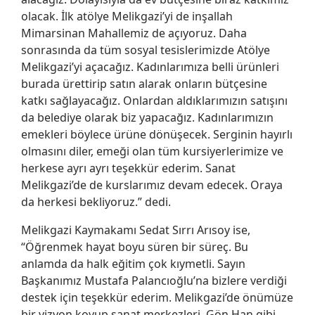
olacak. İlk atölye Melikgazi’yi de inşallah
Mimarsinan Mahallemiz de açıyoruz. Daha
sonrasında da tüm sosyal tesislerimizde Atölye
Melikgazi’yi açacağız. Kadınlarımıza belli ürünleri
burada ürettirip satın alarak onların bütçesine
katkı sağlayacağız. Onlardan aldıklarımızın satışını
da belediye olarak biz yapacağız. Kadınlarımızın
emekleri böylece ürüne dönüşecek. Serginin hayırlı
olmasını diler, emeği olan tüm kursiyerlerimize ve
herkese ayrı ayrı teşekkür ederim. Sanat
Melikgazi’de de kurslarımız devam edecek. Oraya
da herkesi bekliyoruz.” dedi.
Melikgazi Kaymakamı Sedat Sırrı Arısoy ise,
“Öğrenmek hayat boyu süren bir süreç. Bu
anlamda da halk eğitim çok kıymetli. Sayın
Başkanımız Mustafa Palancıoğlu’na bizlere verdiği
destek için teşekkür ederim. Melikgazi’de önümüze
bir vizyon koyup sanat merkezleri, Gön Han gibi