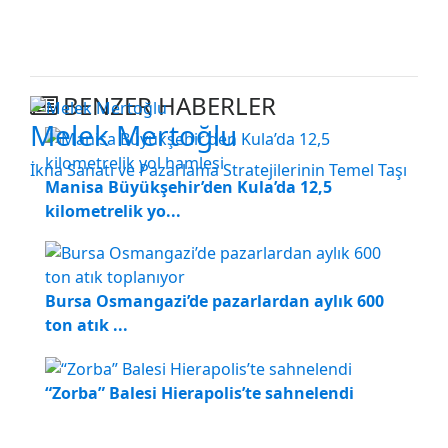
BENZER HABERLER
Melek Mertoğlu
İkna Sanatı ve Pazarlama Stratejilerinin Temel Taşı
Manisa Büyükşehir’den Kula’da 12,5
kilometrelik yo...
Bursa Osmangazi’de pazarlardan aylık 600
ton atık ...
“Zorba” Balesi Hierapolis’te sahnelendi